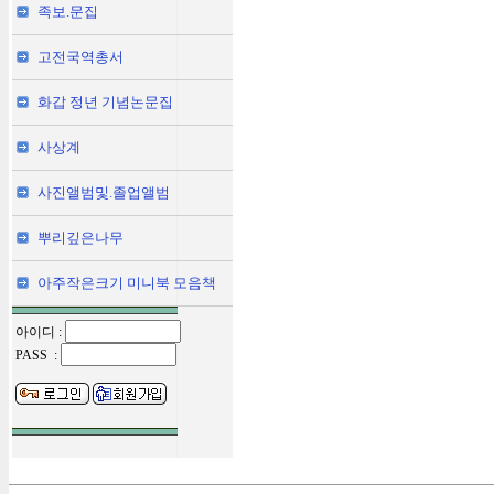
족보.문집
고전국역총서
화갑 정년 기념논문집
사상계
사진앨범및.졸업앨범
뿌리깊은나무
아주작은크기 미니북 모음책
아이디 :
PASS :