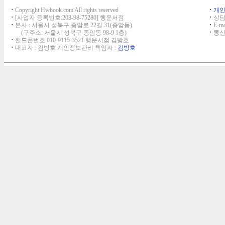
ㆍ
Copyright Hwbook.com All rights reserved
ㆍ
개
ㆍ
[사업자 등록번호:203-98-75280] 행운서점
ㆍ
상담,
ㆍ
본사 : 서울시 성북구 종암로 22길 31(종암동)
ㆍ
E-ma
(구주소: 서울시 성북구 종암동 98-9 1층)
ㆍ
통신
ㆍ
핸드폰번호 010-9115-3521 행운서점 김방호
ㆍ
대표자 : 김방호 개인정보관리 책임자 :
김방호