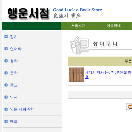
서점소개
|
이용안내
|
잡지
언어학
철학
주문
세계의 역사 1~6 전6권완질
문학
책
종교
역사
인문 사회과학
예술