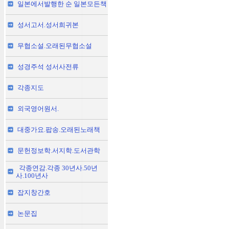
일본에서발행한 순 일본모든책
성서고서.성서희귀본
무협소설.오래된무협소설
성경주석 성서사전류
각종지도
외국영어원서.
대중가요.팝송.오래된노래책
문헌정보학.서지학.도서관학
각종연감.각종 30년사.50년
사.100년사
잡지창간호
논문집