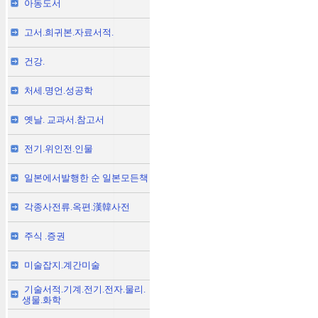
아동도서
고서.희귀본.자료서적.
건강.
처세.명언.성공학
옛날. 교과서.참고서
전기.위인전.인물
일본에서발행한 순 일본모든책
각종사전류.옥편.漢韓사전
주식 .증권
미술잡지.계간미술
기술서적.기계.전기.전자.물리.
생물.화학