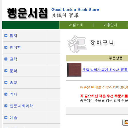
서점소개
|
이용안내
|
잡지
언어학
주문상품
철학
우담 발화가 피게 하소서-東
문학
종교
배송은 택배로 이루어지며 30,0
역사
꼭 필요하신 책은 우선 주문서를
중복되어 주문될 경우 먼저 주문
인문 사회과학
예술