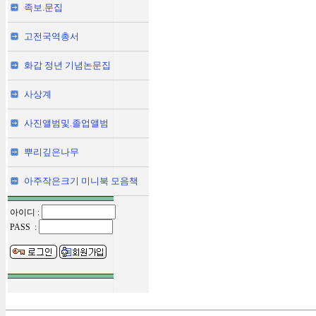
족보.문집
고전국역총서
화갑 정년 기념논문집
사상계
사진앨범및.졸업앨범
뿌리깊은나무
아주작은크기 미니북 모음책
아이디 :
PASS :