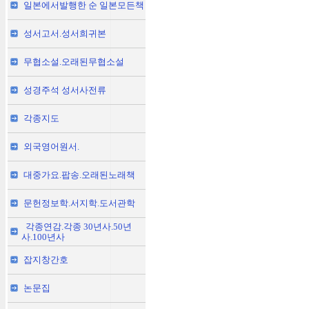
일본에서발행한 순 일본모든책
성서고서.성서희귀본
무협소설.오래된무협소설
성경주석 성서사전류
각종지도
외국영어원서.
대중가요.팝송.오래된노래책
문헌정보학.서지학.도서관학
각종연감.각종 30년사.50년
사.100년사
잡지창간호
논문집