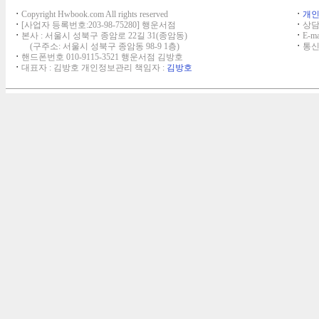
ㆍ
Copyright Hwbook.com All rights reserved
ㆍ
개
ㆍ
[사업자 등록번호:203-98-75280] 행운서점
ㆍ
상담,
ㆍ
본사 : 서울시 성북구 종암로 22길 31(종암동)
ㆍ
E-ma
(구주소: 서울시 성북구 종암동 98-9 1층)
ㆍ
통신
ㆍ
핸드폰번호 010-9115-3521 행운서점 김방호
ㆍ
대표자 : 김방호 개인정보관리 책임자 :
김방호