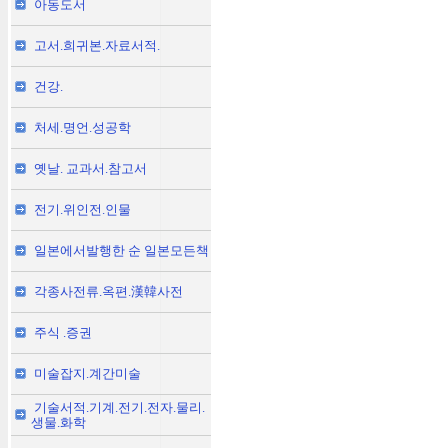
아동도서
고서.희귀본.자료서적.
건강.
처세.명언.성공학
옛날. 교과서.참고서
전기.위인전.인물
일본에서발행한 순 일본모든책
각종사전류.옥편.漢韓사전
주식 .증권
미술잡지.계간미술
기술서적.기계.전기.전자.물리.
생물.화학