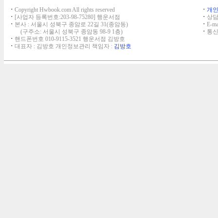
ㆍ
Copyright Hwbook.com All rights reserved
ㆍ
개
ㆍ
[사업자 등록번호:203-98-75280] 행운서점
ㆍ
상담,
ㆍ
본사 : 서울시 성북구 종암로 22길 31(종암동)
ㆍ
E-ma
(구주소: 서울시 성북구 종암동 98-9 1층)
ㆍ
통신
ㆍ
핸드폰번호 010-9115-3521 행운서점 김방호
ㆍ
대표자 : 김방호 개인정보관리 책임자 :
김방호