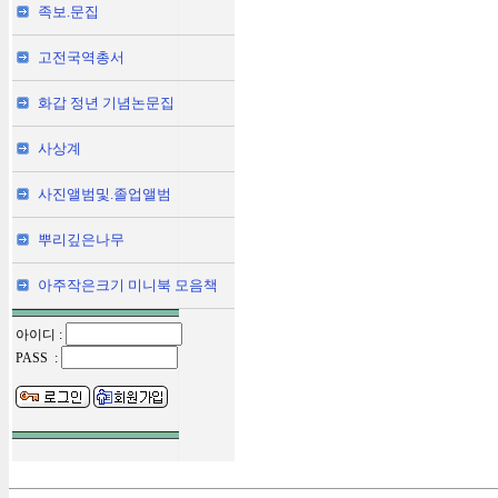
족보.문집
고전국역총서
화갑 정년 기념논문집
사상계
사진앨범및.졸업앨범
뿌리깊은나무
아주작은크기 미니북 모음책
아이디 :
PASS :