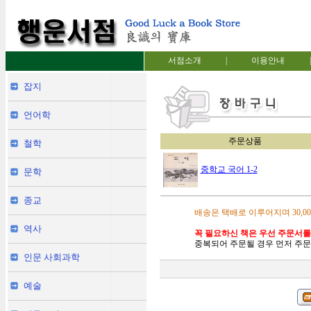
서점소개
|
이용안내
|
잡지
언어학
주문상품
철학
중학교 국어 1-2
문학
종교
배송은 택배로 이루어지며 30,0
역사
꼭 필요하신 책은 우선 주문서를
중복되어 주문될 경우 먼저 주문
인문 사회과학
예술