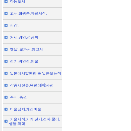
아동도서
고서.희귀본.자료서적.
건강.
처세.명언.성공학
옛날. 교과서.참고서
전기.위인전.인물
일본에서발행한 순 일본모든책
각종사전류.옥편.漢韓사전
주식 .증권
미술잡지.계간미술
기술서적.기계.전기.전자.물리.
생물.화학