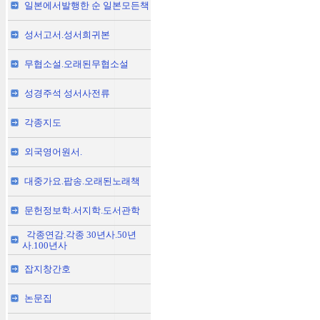
일본에서발행한 순 일본모든책
성서고서.성서희귀본
무협소설.오래된무협소설
성경주석 성서사전류
각종지도
외국영어원서.
대중가요.팝송.오래된노래책
문헌정보학.서지학.도서관학
각종연감.각종 30년사.50년
사.100년사
잡지창간호
논문집