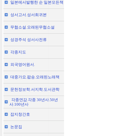
일본에서발행한 순 일본모든책
성서고서.성서희귀본
무협소설.오래된무협소설
성경주석 성서사전류
각종지도
외국영어원서.
대중가요.팝송.오래된노래책
문헌정보학.서지학.도서관학
각종연감.각종 30년사.50년
사.100년사
잡지창간호
논문집