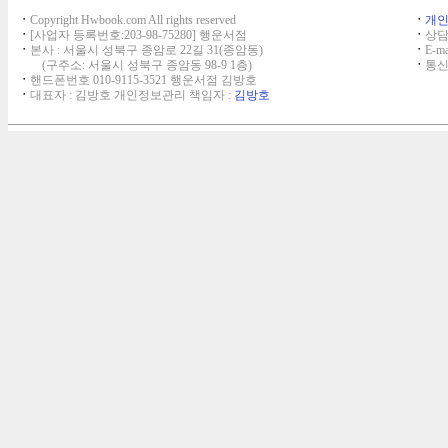
ㆍ
Copyright Hwbook.com All rights reserved
ㆍ
개
ㆍ
[사업자 등록번호:203-98-75280] 행운서점
ㆍ
상담,
ㆍ
본사 : 서울시 성북구 종암로 22길 31(종암동)
ㆍ
E-ma
(구주소: 서울시 성북구 종암동 98-9 1층)
ㆍ
통신
ㆍ
핸드폰번호 010-9115-3521 행운서점 김방호
ㆍ
대표자 : 김방호 개인정보관리 책임자 :
김방호