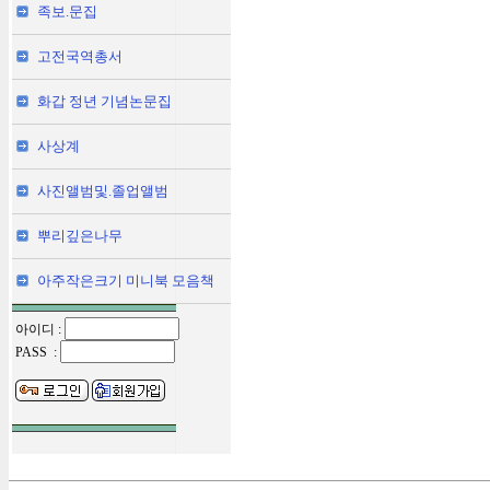
족보.문집
고전국역총서
화갑 정년 기념논문집
사상계
사진앨범및.졸업앨범
뿌리깊은나무
아주작은크기 미니북 모음책
아이디 :
PASS :