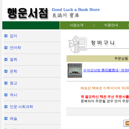
서점소개
|
이용안내
|
잡지
언어학
주문상품
철학
수석감상법 壽石鑑賞法 | 정영
문학
종교
배송은 택배로 이루어지며 30,0
역사
꼭 필요하신 책은 우선 주문서를
중복되어 주문될 경우 먼저 주문
인문 사회과학
예술