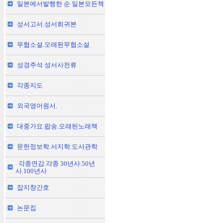
일본에서발행한 순 일본모든책
성서고서.성서희귀본
무협소설.오래된무협소설
성경주석 성서사전류
각종지도
외국영어원서.
대중가요.팝송.오래된노래책
문헌정보학.서지학.도서관학
각종연감.각종 30년사.50년
사.100년사
잡지창간호
논문집