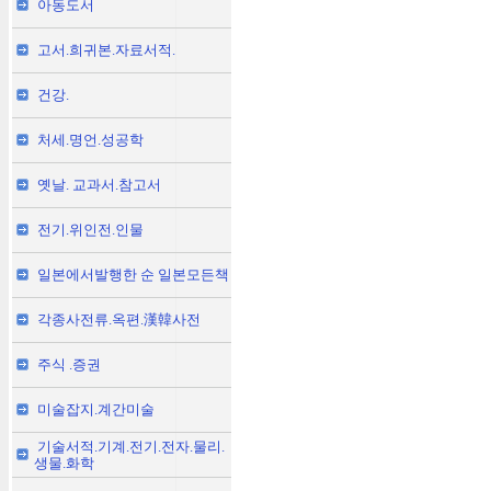
아동도서
고서.희귀본.자료서적.
건강.
처세.명언.성공학
옛날. 교과서.참고서
전기.위인전.인물
일본에서발행한 순 일본모든책
각종사전류.옥편.漢韓사전
주식 .증권
미술잡지.계간미술
기술서적.기계.전기.전자.물리.
생물.화학