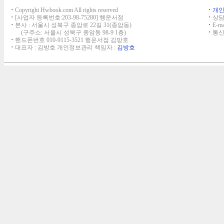
ㆍ
Copyright Hwbook.com All rights reserved
ㆍ
개
ㆍ
[사업자 등록번호:203-98-75280] 행운서점
ㆍ
상담,
ㆍ
본사 : 서울시 성북구 종암로 22길 31(종암동)
ㆍ
E-ma
(구주소: 서울시 성북구 종암동 98-9 1층)
ㆍ
통신
ㆍ
핸드폰번호 010-9115-3521 행운서점 김방호
ㆍ
대표자 : 김방호 개인정보관리 책임자 :
김방호