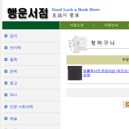
서점소개
|
이용안내
|
잡지
언어학
철학
주문
법률학사전 편집대표 (유진오/고병
문학
된책
종교
역사
인문 사회과학
예술