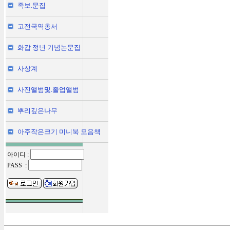
족보.문집
고전국역총서
화갑 정년 기념논문집
사상계
사진앨범및.졸업앨범
뿌리깊은나무
아주작은크기 미니북 모음책
아이디 :
PASS :