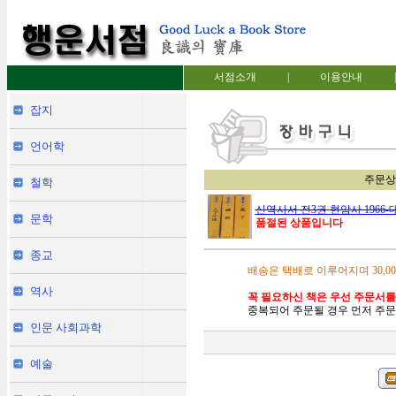
서점소개
|
이용안내
|
잡지
언어학
주문상
철학
신역사서 전3권 현암사 1966-
문학
품절된 상품입니다
종교
배송은 택배로 이루어지며 30,0
역사
꼭 필요하신 책은 우선 주문서를
중복되어 주문될 경우 먼저 주문
인문 사회과학
예술