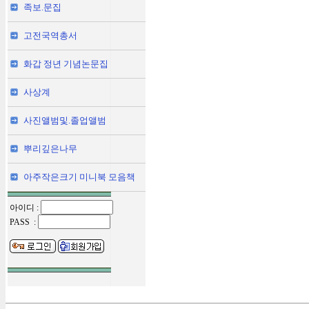
족보.문집
고전국역총서
화갑 정년 기념논문집
사상계
사진앨범및.졸업앨범
뿌리깊은나무
아주작은크기 미니북 모음책
아이디 :
PASS :