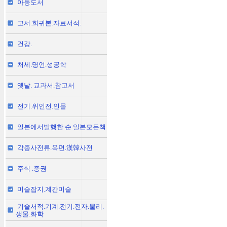
아동도서
고서.희귀본.자료서적.
건강.
처세.명언.성공학
옛날. 교과서.참고서
전기.위인전.인물
일본에서발행한 순 일본모든책
각종사전류.옥편.漢韓사전
주식 .증권
미술잡지.계간미술
기술서적.기계.전기.전자.물리.
생물.화학