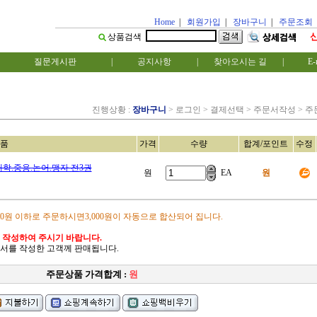
Home
|
회원가입
|
장바구니
|
주문조회
상품검색
질문게시판
|
공지사항
|
찾아오시는 길
|
E-
진행상황 :
장바구니
> 로그인 > 결제선택 > 주문서작성 > 
품
가격
수량
합계/포인트
수정
대학.중용.논어.맹자 전3권
원
EA
원
00원 이하로 주문하시면3,000원이 자동으로 합산되어 집니다.
 작성하여 주시기 바랍니다.
서를 작성한 고객께 판매됩니다.
주문상품 가격합계 :
원