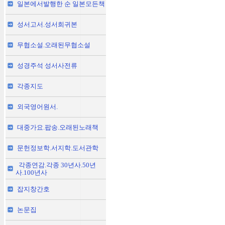
일본에서발행한 순 일본모든책
성서고서.성서희귀본
무협소설.오래된무협소설
성경주석 성서사전류
각종지도
외국영어원서.
대중가요.팝송.오래된노래책
문헌정보학.서지학.도서관학
각종연감.각종 30년사.50년
사.100년사
잡지창간호
논문집