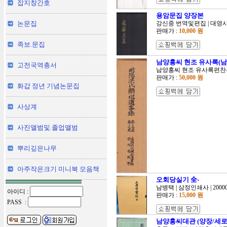
잡지창간호
용암문집 양장본
논문집
강신중 번역및편집 | 대영사 | 
판매가 :
10,000 원
족보.문집
남양홍씨 현조 유사록(남
고전국역총서
남양홍씨 현조 유사록편찬위원
판매가 :
50,000 원
화갑 정년 기념논문집
사상계
사진앨범및.졸업앨범
뿌리깊은나무
아주작은크기 미니북 모음책
오회당실기 全-
남병택 | 삼정인쇄사 | 2000
아이디 :
판매가 :
15,000 원
PASS :
남양홍씨대관 (양장/세