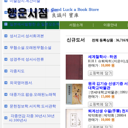
미술잡지.계간미술
기술서적.기계.전기.전자.물리.
생물.화학
일본에서발행한 순 일본모든책
서점소개
|
이용안내
|
성서고서.성서희귀본
신규도서
전체 등록상품
:
36,716
무협소설.오래된무협소설
세계철학사 - 하권
성경주석 성서사전류
H.H J. 슈퇴릭히 (지은이),임
판매가 :
10,000 원
각종지도
외국영어원서.
원곡 김기승 선생기증 서화
대학교박물관
| 연세대학교박물관 | 1991/
대중가요.팝송.오래된노래책
판매가 :
15,000 원
문헌정보학.서지학.도서관학
퇴계선생 수필(手筆) 천
박약회편 | 박약회 | 2000/4
각종연감.각종 30년사.50년
판매가 :
10,000 원
사.100년사