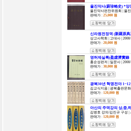
울진약사(蔚珍略史) *양
울진약사편찬위원회 | 울진문화
판매가 :
25,000 원
신라원전정역 (新羅原典
상고사학회 | 고대사 | 2008/
판매가 :
20,000 원
영허제실록(盈虛濟實錄
홍순성편저 | 일문사 | 2008/
판매가 :
30,000 원
광복30년 혁명전야 1~
김교식지음 | 광복출판문화사 |
판매가 :
120,000 원
아산의 주역강의 상,중,하
김병호 강의/김진규 구성 | 소강
판매가 :
120,000 원