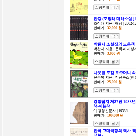
한강 (조정래 대하소설 )1
조정래 지음 | 해냄 | 2002/1
판매가 :
32,000 원
박완서 소설집외 모음책
박완서 지음 | 문학과 지성사 |
판매가 :
3,000 원
나뭇잎 도감 호주머니 속
윤주복 지음 | 진선북스(진선출
판매가 :
25,000 원
경향잡지 제27권 1933
책-파본책
0 | 경향신문사 | 1933/4
판매가 :
100,000 원
한국 고대극장의 역사-책
정본)