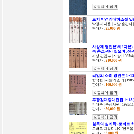
토지 박경리대하소설 있는책은
박경리 지음 | 나남 출판사 | 
판매가 :
25,000 원
사상계 영인본)제2차본)-
중 총21권만 있으며 .전
사상 편집부 | 사상 | 1985/
판매가 :
210,000 원
씨알의 소리 영인본 1~1
함석헌 | 씨알의 소리 | 1985
판매가 :
100,000 원
후광김대중대전집 1~15(
김대중 | 중심서원 | 1993/1
판매가 :
50,000 원
설득의 심리학 -로버트 
로버트 치알디니이/현우옮김 | 
판매가 :
5,000 원