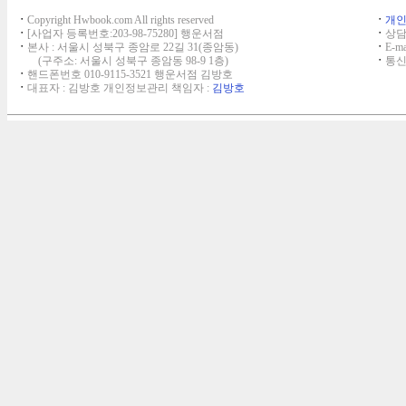
ㆍ
Copyright Hwbook.com All rights reserved
ㆍ
개
ㆍ
[사업자 등록번호:203-98-75280] 행운서점
ㆍ
상담,
ㆍ
본사 : 서울시 성북구 종암로 22길 31(종암동)
ㆍ
E-ma
(구주소: 서울시 성북구 종암동 98-9 1층)
ㆍ
통신
ㆍ
핸드폰번호 010-9115-3521 행운서점 김방호
ㆍ
대표자 : 김방호 개인정보관리 책임자 :
김방호